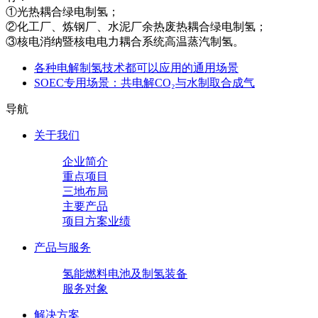
①光热耦合绿电制氢；
②化工厂、炼钢厂、水泥厂余热废热耦合绿电制氢；
③核电消纳暨核电电力耦合系统高温蒸汽制氢。
各种电解制氢技术都可以应用的通用场景
SOEC专用场景：共电解CO₂与水制取合成气
导航
关于我们
企业简介
重点项目
三地布局
主要产品
项目方案业绩
产品与服务
氢能燃料电池及制氢装备
服务对象
解决方案