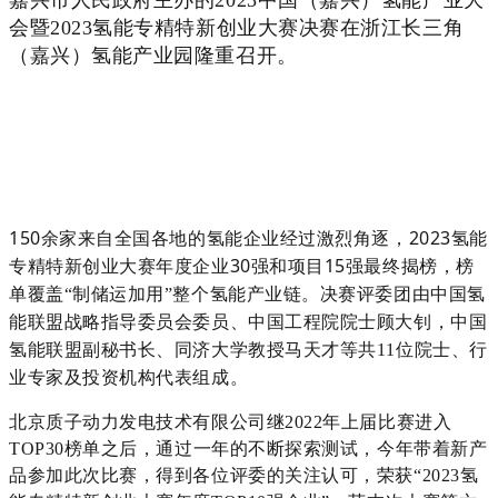
嘉兴市人民政府主办的
2023
中国（嘉兴）氢能产业大
会暨
2023
氢能专精特新创业大赛决赛在浙江长三角
（嘉兴）氢能产业园隆重召开。
150
2023
余家来自全国各地的氢能企业经过激烈角逐，
氢能
30
15
专精特新创业大赛年度企业
强和项目
强最终揭榜，榜
单覆盖“制储运加用”整个氢能产业链。决赛评委团
由中国氢
能联盟战略指导委员会委员、中国工程院院士顾大钊，中国
氢能联盟副秘书长、同济大学教授马天才等共11位院士、行
业专家及投资机构代表组成。
北京质子动力发电技术有限公司继2022年上届比赛进入
TOP30榜单之后，通过一年的不断探索测试，今年带着新产
品参加此次比赛，得到各位评委的关注认可，荣获“2023氢